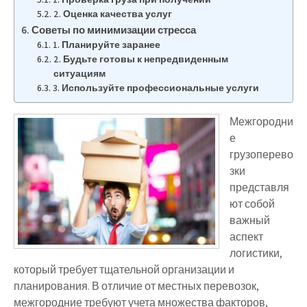
2. Оценка качества услуг
Советы по минимизации стресса
1. Планируйте заранее
2. Будьте готовы к непредвиденным
ситуациям
3. Используйте профессиональные услуги
Межгородни
е
грузоперево
зки
представля
ют собой
важный
аспект
логистики,
который требует тщательной организации и
планирования. В отличие от местных перевозок,
межгородние требуют учета множества факторов,