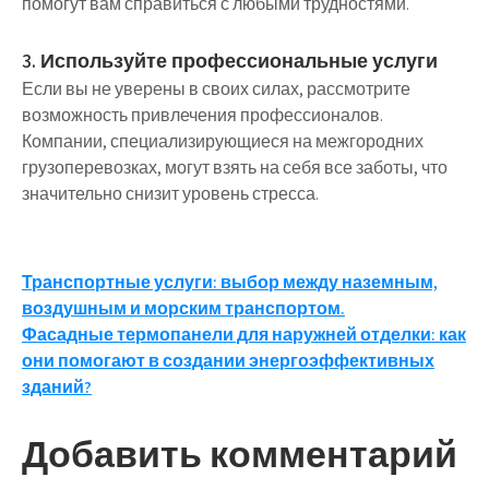
помогут вам справиться с любыми трудностями.
3. Используйте профессиональные услуги
Если вы не уверены в своих силах, рассмотрите
возможность привлечения профессионалов.
Компании, специализирующиеся на межгородних
грузоперевозках, могут взять на себя все заботы, что
значительно снизит уровень стресса.
Навигация
Транспортные услуги: выбор между наземным,
воздушным и морским транспортом.
по
Фасадные термопанели для наружней отделки: как
записям
они помогают в создании энергоэффективных
зданий?
Добавить комментарий